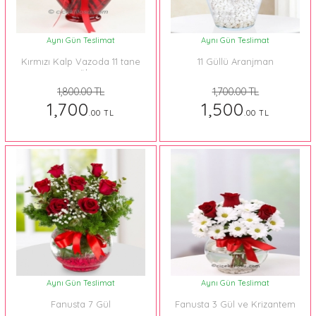
Aynı Gün Teslimat
Aynı Gün Teslimat
Kırmızı Kalp Vazoda 11 tane
11 Güllü Aranjman
gül
1,800.00 TL
1,700.00 TL
1,700
1,500
.00 TL
.00 TL
Aynı Gün Teslimat
Aynı Gün Teslimat
Fanusta 7 Gül
Fanusta 3 Gül ve Krizantem