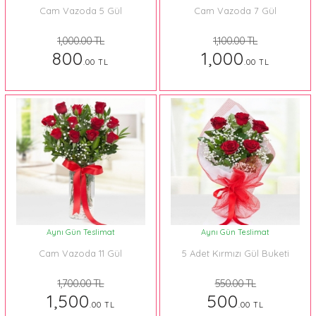
Cam Vazoda 5 Gül
Cam Vazoda 7 Gül
1,000.00 TL
1,100.00 TL
800
1,000
.00 TL
.00 TL
Aynı Gün Teslimat
Aynı Gün Teslimat
Cam Vazoda 11 Gül
5 Adet Kırmızı Gül Buketi
1,700.00 TL
550.00 TL
1,500
500
.00 TL
.00 TL