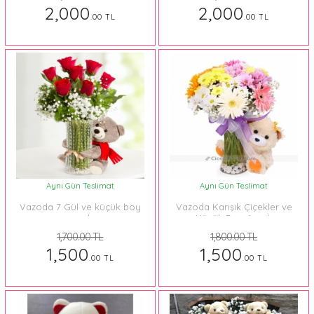
2,000
2,000
.00 TL
.00 TL
Aynı Gün Teslimat
Aynı Gün Teslimat
Vazoda 7 Gül ve küçük boy
Vazoda Karışık Çiçekler ve
ayıcık
Küçük Boy Ayıcık
1,700.00 TL
1,800.00 TL
1,500
1,500
.00 TL
.00 TL