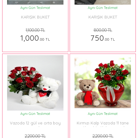
Aynı Gün Teslimat
Aynı Gün Teslimat
KARIŞIK BUKET
KARIŞIK BUKET
1,100.00 TL
800.00 TL
1,000
750
.00 TL
.00 TL
Aynı Gün Teslimat
Aynı Gün Teslimat
Vazoda 12 gül ve orta boy
Kırmızı Kalp Vazoda 11 tane
ayıcık
gül ve küçük boy ayıcık
2,200.00 TL
2,200.00 TL