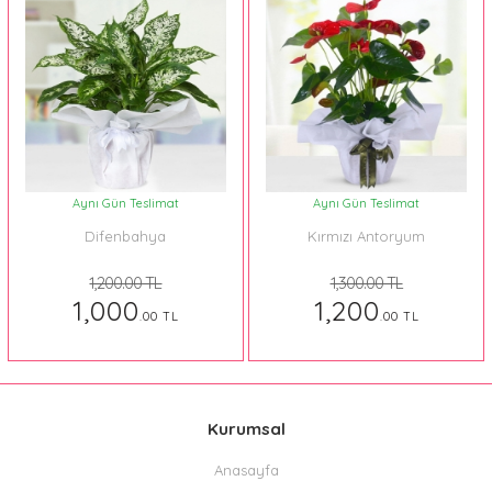
Aynı Gün Teslimat
Aynı Gün Teslimat
Difenbahya
Kırmızı Antoryum
1,200.00 TL
1,300.00 TL
1,000
1,200
.00 TL
.00 TL
Kurumsal
Anasayfa