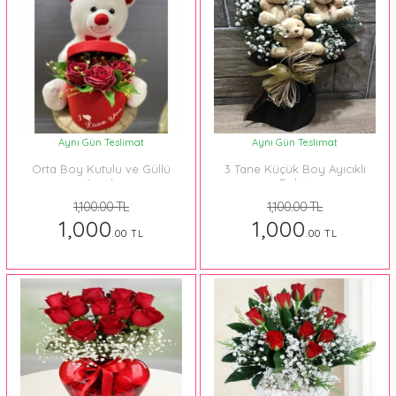
Aynı Gün Teslimat
Aynı Gün Teslimat
Orta Boy Kutulu ve Güllü
3 Tane Küçük Boy Ayıcıklı
Ayıcık
Buket
1,100.00 TL
1,100.00 TL
1,000
1,000
.00 TL
.00 TL