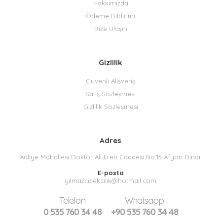
Hakkımızda
Ödeme Bildirimi
Bize Ulaşın
Gizlilik
Güvenli Alışveriş
Satış Sözleşmesi
Gizlilik Sözleşmesi
Adres
Adliye Mahallesi Doktor Ali Eren Caddesi No:15 Afyon Dinar
E-posta
yilmazcicekcilik@hotmail.com
Telefon
Whatsapp
0 535 760 34 48
+90 535 760 34 48