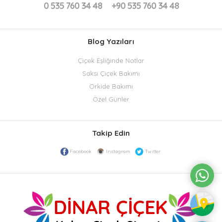
0 535 760 34 48
+90 535 760 34 48
Blog Yazıları
Çiçek Eşliğinde Notlar
Saksı Çiçek Bakımı
Orkide Bakımı
Özel Günler
Takip Edin
Facebook
Instagram
Twitter