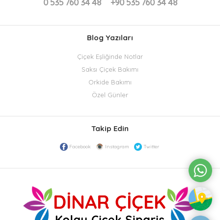
0 535 760 34 48
+90 535 760 34 48
Blog Yazıları
Çiçek Eşliğinde Notlar
Saksı Çiçek Bakımı
Orkide Bakımı
Özel Günler
Takip Edin
Facebook
Instagram
Twitter