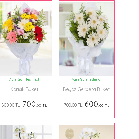
Aynı Gün Teslimat
Aynı Gün Teslimat
Karışık Buket
Beyaz Gerbera Buketi
700
600
800.00 TL
700.00 TL
.00 TL
.00 TL