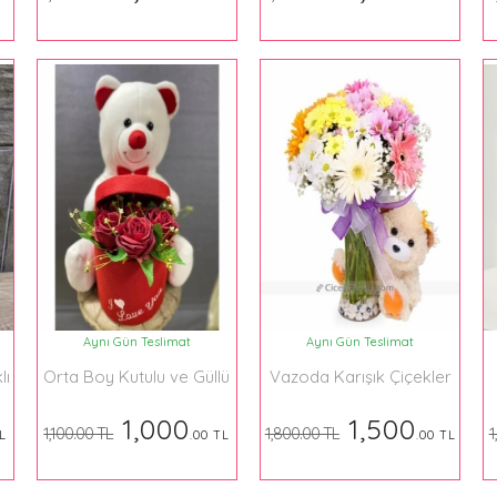
Aynı Gün Teslimat
Aynı Gün Teslimat
lı
Orta Boy Kutulu ve Güllü
Vazoda Karışık Çiçekler
Ayıcık
ve Küçük Boy Ayıcık
1,000
1,500
1,100.00 TL
1,800.00 TL
1
L
.00 TL
.00 TL