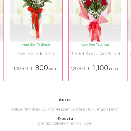
Aynı Gün Teslimat
Aynı Gün Teslimat
Cam Vazoda 5 Gül
11 Adet Kırmızı Gül Buketi
800
1,100
1,000.00 TL
1,200.00 TL
L
.00 TL
.00 TL
Adres
Adliye Mahallesi Doktor Ali Eren Caddesi No:15 Afyon Dinar
E-posta
yilmazcicekcilik@hotmail.com