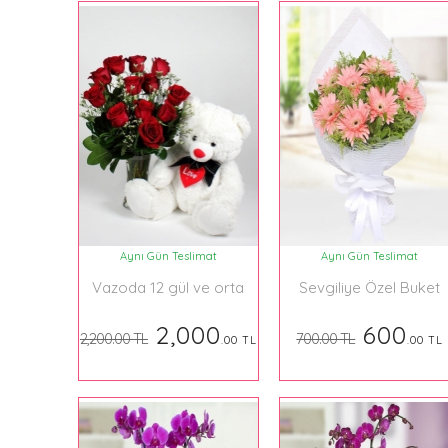
Aynı Gün Teslimat
Aynı Gün Teslimat
Vazoda 12 gül ve orta
Sevgiliye Özel Buket
boy ayıcık
2,000
600
2,200.00 TL
700.00 TL
.00 TL
.00 TL