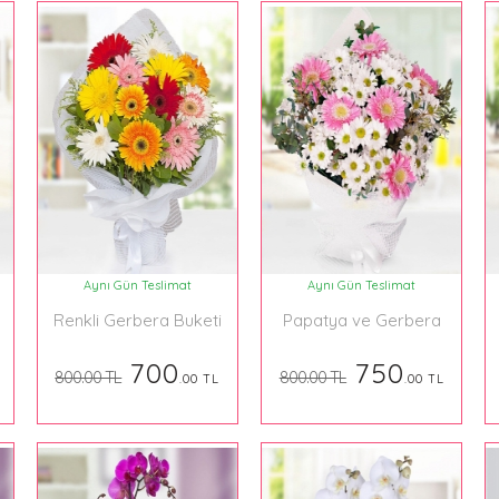
Aynı Gün Teslimat
Aynı Gün Teslimat
Renkli Gerbera Buketi
Papatya ve Gerbera
Buketi
700
750
800.00 TL
800.00 TL
.00 TL
.00 TL