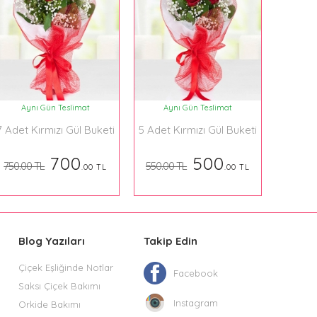
Aynı Gün Teslimat
Aynı Gün Teslimat
7 Adet Kırmızı Gül Buketi
5 Adet Kırmızı Gül Buketi
700
500
750.00 TL
550.00 TL
.00 TL
.00 TL
Blog Yazıları
Takip Edin
Çiçek Eşliğinde Notlar
Facebook
Saksı Çiçek Bakımı
Instagram
Orkide Bakımı