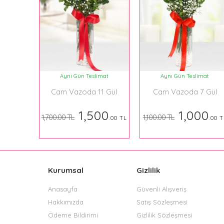
Aynı Gün Teslimat
Aynı Gün Teslimat
Cam Vazoda 11 Gül
Cam Vazoda 7 Gül
1,500
1,000
1,700.00 TL
1,100.00 TL
.00 TL
.00 T
Kurumsal
Gizlilik
Anasayfa
Güvenli Alışveriş
Hakkımızda
Satış Sözleşmesi
Ödeme Bildirimi
Gizlilik Sözleşmesi