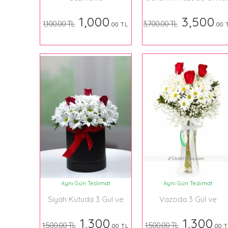
ve Krizantem
1,000
3,500
1,100.00 TL
3,700.00 TL
.00 TL
.00 
Aynı Gün Teslimat
Aynı Gün Teslimat
Siyah Kutuda 3 Gül ve
Vazoda 3 Gül ve
Krizantem
Krizantem
1,300
1,300
1,500.00 TL
1,500.00 TL
.00 TL
.00 