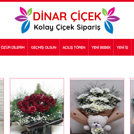
ÖZÜR DİLERİM
GEÇMİŞ OLSUN
AÇILIŞ TÖREN
YENİ BEBEK
YENİ İŞ