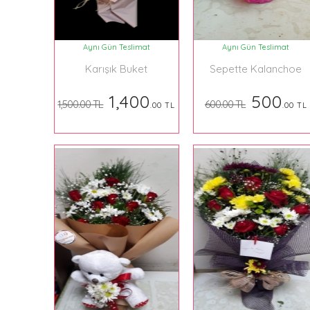
Aynı Gün Teslimat
Aynı Gün Teslimat
Karışık Buket
Sepette Kalanchoe
1,400
500
1,500.00 TL
600.00 TL
.00 TL
.00 TL