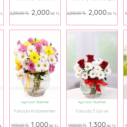
Orkide
Orkide
2,000
2,000
2,200.00 TL
2,200.00 TL
1
TL
.00 TL
.00 TL
Aynı Gün Teslimat
Aynı Gün Teslimat
Fanusta Krizantemler
Fanusta 3 Gül ve
Krizantem
1,000
1,300
1,100.00 TL
1,500.00 TL
1
TL
.00 TL
.00 TL