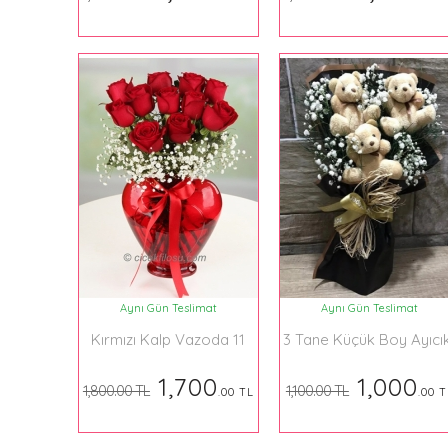
Aynı Gün Teslimat
Aynı Gün Teslimat
Kırmızı Kalp Vazoda 11
3 Tane Küçük Boy Ayıcık
tane gül
Buket
1,700
1,000
1,800.00 TL
1,100.00 TL
.00 TL
.00 T