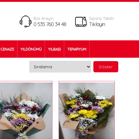
Bizi Arayın
Sipariş Takibi
0 535 760 34 48
Tıklayın
CENAZE
YILDÖNÜMÜ
YILBAŞI
TERARYUM