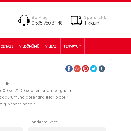
Bizi Arayın
Sipariş Takibi
0 535 760 34 48
Tıklayın
CENAZE
YILDÖNÜMÜ
YILBAŞI
TERARYUM
ildir.
09:00 ve 21:00 saatleri arasında yapılır.
k durumuna göre farklılıklar olabilir.
ız güvencesindedir.
Gönderim Saati: