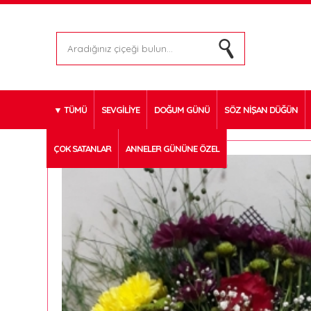
TÜMÜ
SEVGİLİYE
DOĞUM GÜNÜ
SÖZ NİŞAN DÜĞÜN
ÇOK SATANLAR
ANNELER GÜNÜNE ÖZEL