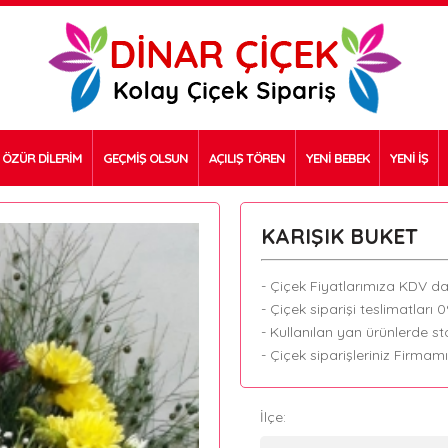
ÖZÜR DİLERİM
GEÇMİŞ OLSUN
AÇILIŞ TÖREN
YENİ BEBEK
YENİ İŞ
KARIŞIK BUKET
- Çiçek Fiyatlarımıza KDV dah
- Çiçek siparişi teslimatları 
- Kullanılan yan ürünlerde sto
- Çiçek siparişleriniz Firmam
İlçe: