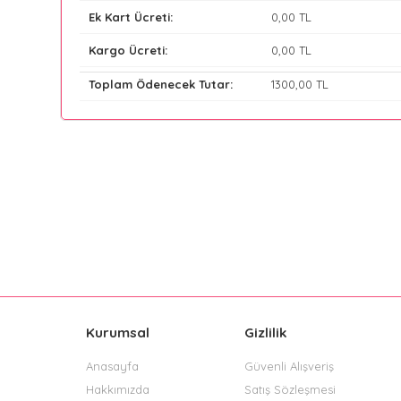
Ek Kart Ücreti:
0
,00 TL
Kargo Ücreti:
0
,00 TL
Toplam Ödenecek Tutar:
1300
,00 TL
Kurumsal
Gizlilik
Anasayfa
Güvenli Alışveriş
Hakkımızda
Satış Sözleşmesi