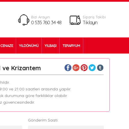
Bizi Arayın
Sipariş Takibi
0 535 760 34 48
Tıklayın
CENAZE
YILDÖNÜMÜ
YILBAŞI
TERARYUM
l ve Krizantem
ildir.
09:00 ve 21:00 saatleri arasında yapılır.
k durumuna göre farklılıklar olabilir.
ız güvencesindedir.
Gönderim Saati: