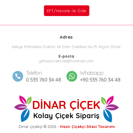
Adres
Adliye Mahallesi Doktor Ali Eren Caddesi No:15 Afyon Dinar
E-posta
yilmazcicekcilik@hotmail.com
Telefon
Whatsapp
0 535 760 34 48
+90 535 760 34 48
Dinar çiçekçi © 2026 -
Hazır Çiçekçi Sitesi Tasarımı