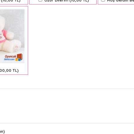
 (10,00 TL)
Özür Dilerim (10,00 TL)
Hoş Geldin Be
400,00 TL)
ın)