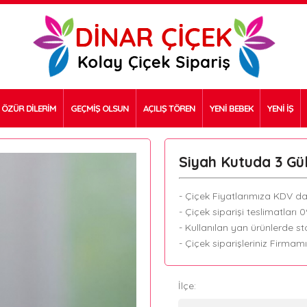
ÖZÜR DİLERİM
GEÇMİŞ OLSUN
AÇILIŞ TÖREN
YENİ BEBEK
YENİ İŞ
Siyah Kutuda 3 Gü
- Çiçek Fiyatlarımıza KDV dah
- Çiçek siparişi teslimatları 
- Kullanılan yan ürünlerde sto
- Çiçek siparişleriniz Firmam
İlçe: