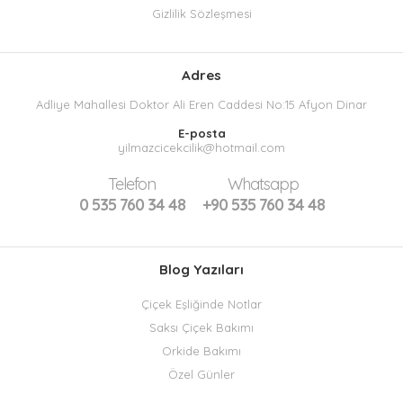
Gizlilik Sözleşmesi
Adres
Adliye Mahallesi Doktor Ali Eren Caddesi No:15 Afyon Dinar
E-posta
yilmazcicekcilik@hotmail.com
Telefon
Whatsapp
0 535 760 34 48
+90 535 760 34 48
Blog Yazıları
Çiçek Eşliğinde Notlar
Saksı Çiçek Bakımı
Orkide Bakımı
Özel Günler