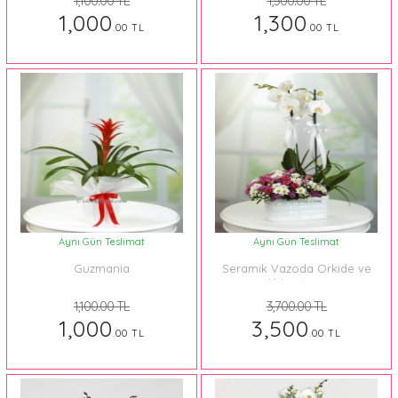
1,100.00 TL
1,500.00 TL
1,000
1,300
.00 TL
.00 TL
Aynı Gün Teslimat
Aynı Gün Teslimat
Guzmania
Seramik Vazoda Orkide ve
Krizantem
1,100.00 TL
3,700.00 TL
1,000
3,500
.00 TL
.00 TL