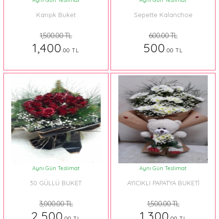
Aynı Gün Teslimat
Aynı Gün Teslimat
Karışık Buket
Sepette Kalanchoe
1,500.00 TL
600.00 TL
1,400
500
.00 TL
.00 TL
Aynı Gün Teslimat
Aynı Gün Teslimat
30 GÜLLÜ BUKET
AYICIKLI PAPATYA BUKETİ
3,000.00 TL
1,500.00 TL
2,500
1,300
.00 TL
.00 TL