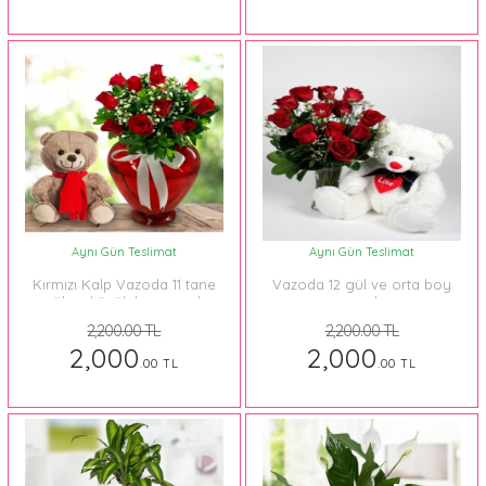
Aynı Gün Teslimat
Aynı Gün Teslimat
Kırmızı Kalp Vazoda 11 tane
Vazoda 12 gül ve orta boy
gül ve küçük boy ayıcık
ayıcık
2,200.00 TL
2,200.00 TL
2,000
2,000
.00 TL
.00 TL