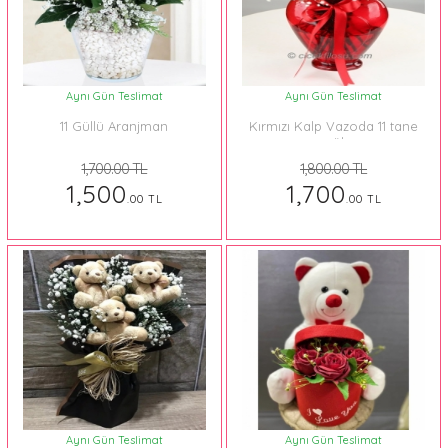
Aynı Gün Teslimat
Aynı Gün Teslimat
11 Güllü Aranjman
Kırmızı Kalp Vazoda 11 tane
gül
1,700.00 TL
1,800.00 TL
1,500
1,700
.00 TL
.00 TL
Aynı Gün Teslimat
Aynı Gün Teslimat