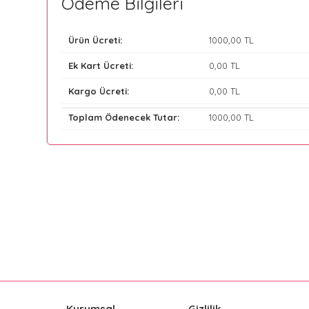
Ödeme Bilgileri
Ürün Ücreti:
1000
,00 TL
Ek Kart Ücreti:
0
,00 TL
Kargo Ücreti:
0
,00 TL
Toplam Ödenecek Tutar:
1000
,00 TL
Kurumsal
Gizlilik