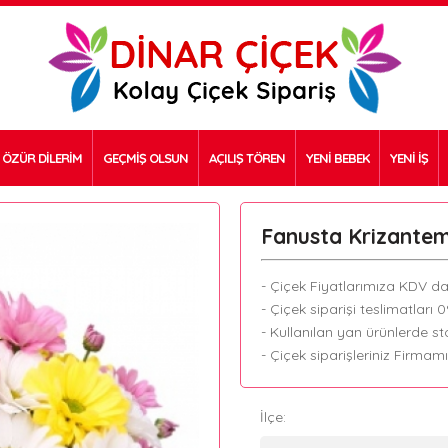
ÖZÜR DİLERİM
GEÇMİŞ OLSUN
AÇILIŞ TÖREN
YENİ BEBEK
YENİ İŞ
Fanusta Krizantem
- Çiçek Fiyatlarımıza KDV dah
- Çiçek siparişi teslimatları 
- Kullanılan yan ürünlerde sto
- Çiçek siparişleriniz Firmam
İlçe: