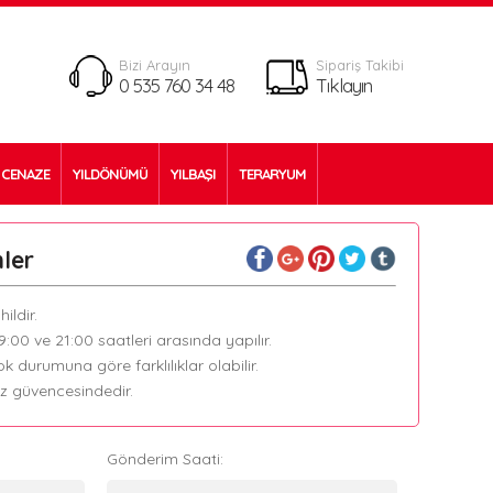
Bizi Arayın
Sipariş Takibi
0 535 760 34 48
Tıklayın
CENAZE
YILDÖNÜMÜ
YILBAŞI
TERARYUM
ler
ildir.
09:00 ve 21:00 saatleri arasında yapılır.
k durumuna göre farklılıklar olabilir.
ız güvencesindedir.
Gönderim Saati: