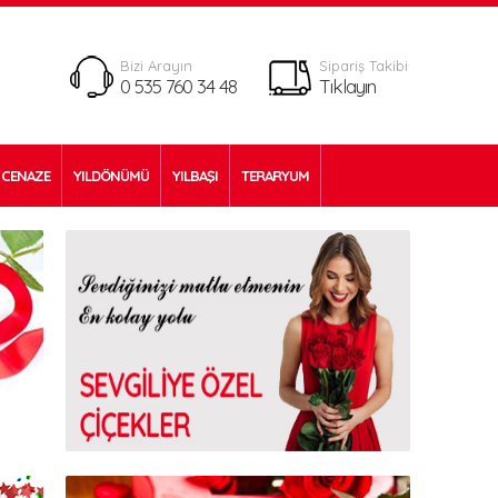
Bizi Arayın
Sipariş Takibi
0 535 760 34 48
Tıklayın
CENAZE
YILDÖNÜMÜ
YILBAŞI
TERARYUM