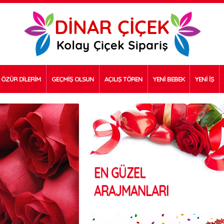
ÖZÜR DİLERİM
GEÇMİŞ OLSUN
AÇILIŞ TÖREN
YENİ BEBEK
YENİ İŞ