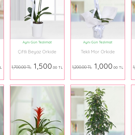
Aynı Gün Teslimat
Aynı Gün Teslimat
Çiftli Beyaz Orkide
Tekli Mor Orkide
1,500
1,000
1,700.00 TL
1,200.00 TL
1
TL
.00 TL
.00 TL