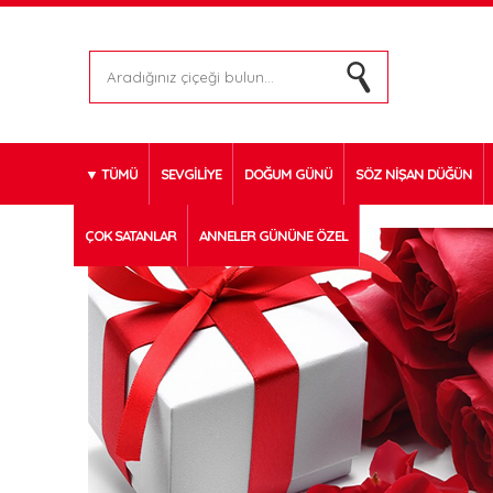
TÜMÜ
SEVGİLİYE
DOĞUM GÜNÜ
SÖZ NİŞAN DÜĞÜN
ÇOK SATANLAR
ANNELER GÜNÜNE ÖZEL