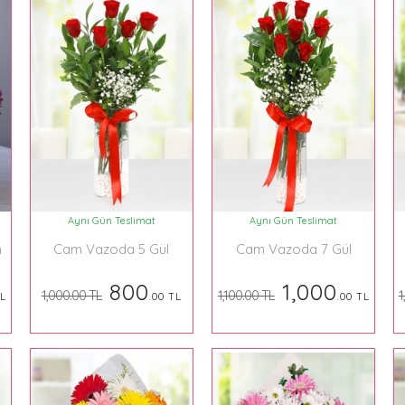
Aynı Gün Teslimat
Aynı Gün Teslimat
n
Cam Vazoda 5 Gül
Cam Vazoda 7 Gül
800
1,000
1,000.00 TL
1,100.00 TL
1
TL
.00 TL
.00 TL