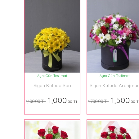
Aynı Gün Teslimat
Aynı Gün Teslimat
Siyah Kutuda Sarı
Siyah Kutuda Aranjma
Krizantemler
1,000
1,500
1,100.00 TL
1,700.00 TL
.00 TL
.00 