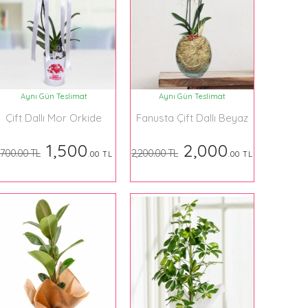
Aynı Gün Teslimat
Aynı Gün Teslimat
Çift Dallı Mor Orkide
Fanusta Çift Dallı Beyaz
Orkide
1,500
2,000
,700.00 TL
2,200.00 TL
.00 TL
.00 TL