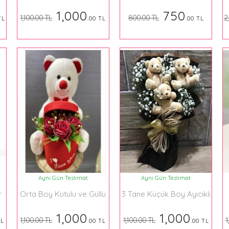
1,000
750
1,100.00 TL
800.00 TL
2
TL
.00 TL
.00 TL
Aynı Gün Teslimat
Aynı Gün Teslimat
r
Orta Boy Kutulu ve Güllü
3 Tane Küçük Boy Ayıcıklı
Ayıcık
Buket
1,000
1,000
1,100.00 TL
1,100.00 TL
1
TL
.00 TL
.00 TL