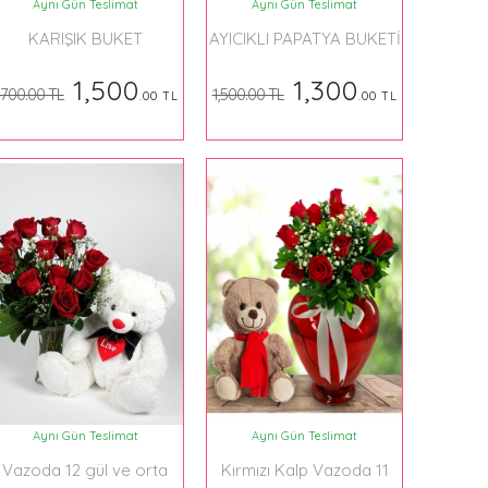
Aynı Gün Teslimat
Aynı Gün Teslimat
KARIŞIK BUKET
AYICIKLI PAPATYA BUKETİ
1,500
1,300
,700.00 TL
1,500.00 TL
.00 TL
.00 TL
Aynı Gün Teslimat
Aynı Gün Teslimat
Vazoda 12 gül ve orta
Kırmızı Kalp Vazoda 11