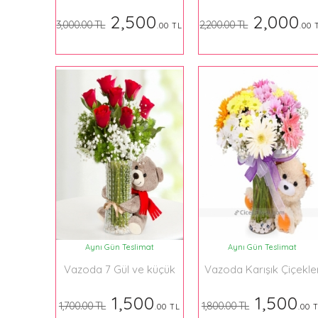
2,500
2,000
3,000.00 TL
2,200.00 TL
.00 TL
.00 
Aynı Gün Teslimat
Aynı Gün Teslimat
Vazoda 7 Gül ve küçük
Vazoda Karışık Çiçekle
boy ayıcık
ve Küçük Boy Ayıcık
1,500
1,500
1,700.00 TL
1,800.00 TL
.00 TL
.00 