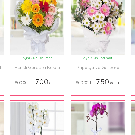
Aynı Gün Teslimat
Aynı Gün Teslimat
ti
Renkli Gerbera Buketi
Papatya ve Gerbera
Buketi
700
750
800.00 TL
800.00 TL
L
.00 TL
.00 TL