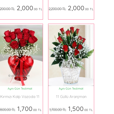
boy ayıcık
tane gül ve küçük boy
ayıcık
2,000
2,000
,200.00 TL
2,200.00 TL
.00 TL
.00 TL
Aynı Gün Teslimat
Aynı Gün Teslimat
Kırmızı Kalp Vazoda 11
11 Güllü Aranjman
tane gül
1,700
1,500
,800.00 TL
1,700.00 TL
.00 TL
.00 TL