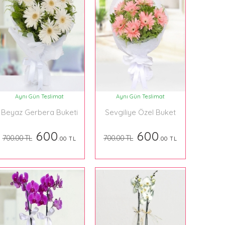
Aynı Gün Teslimat
Aynı Gün Teslimat
Beyaz Gerbera Buketi
Sevgiliye Özel Buket
600
600
700.00 TL
700.00 TL
.00 TL
.00 TL