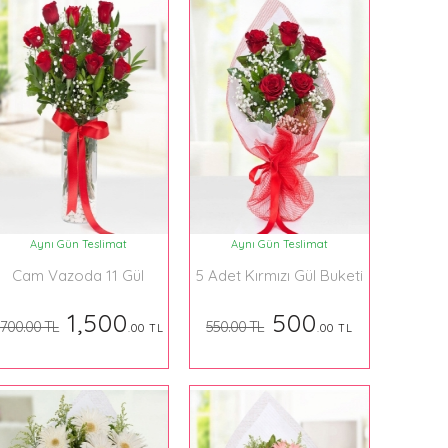
Aynı Gün Teslimat
Aynı Gün Teslimat
Cam Vazoda 11 Gül
5 Adet Kırmızı Gül Buketi
1,500
500
,700.00 TL
550.00 TL
.00 TL
.00 TL