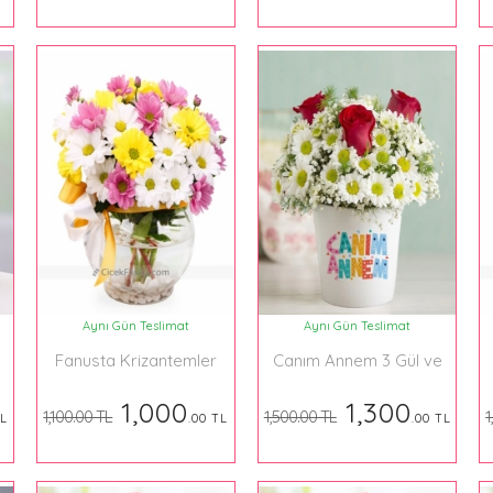
Aynı Gün Teslimat
Aynı Gün Teslimat
Fanusta Krizantemler
Canım Annem 3 Gül ve
Krizantem
1,000
1,300
1,100.00 TL
1,500.00 TL
1
TL
.00 TL
.00 TL